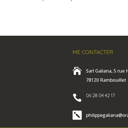
ME CONTACTER

Sarl Galiana, 5 rue
78120 Rambouillet
06 28 04 42 17


philippegaliana@or