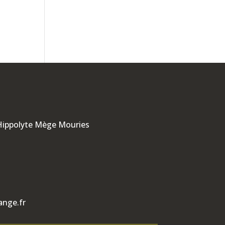
 Hippolyte Mège Mouries
ange.fr